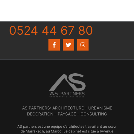
0524 44 67 80
AS PARTNERS: ARCHITECTURE – URBANISME
DECORATION – PAYSAGE – CONSULTING
AS partners est une équipe d’architectes travaillant au cœur
de Marrakech, au Maroc. Le cabinet est situé à l’Avenue