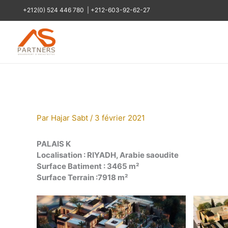
Aller
+212(0) 524 446 780
|
+212-603-92-62-27
au
contenu
Par
Hajar Sabt
/
3 février 2021
PALAIS K
Localisation : RIYADH, Arabie saoudite
Surface Batiment : 3465 m²
Surface Terrain :7918 m²