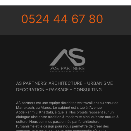
0524 44 67 80
AS PARTNERS: ARCHITECTURE – URBANISME
DECORATION – PAYSAGE – CONSULTING
AS partners est une équipe d’architectes travaillant au cœur de
Marrakech, au Maroc. Le cabinet est situé à l’Avenue
Abdelkarim El Khattabi, à guéliz. Nos projets reposent sur un
dialogue aisé entre tradition & modernité ainsi qu’entre nature &
culture. Nous sommes passionnés par l’architecture,
l’urbanisme et le design pour nous permettre de créer des
espaces uniques avec une touche personnelle où la vie