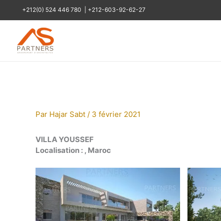
Aller
+212(0) 524 446 780
|
+212-603-92-62-27
au
contenu
Par
Hajar Sabt
/
3 février 2021
VILLA YOUSSEF
Localisation : , Maroc