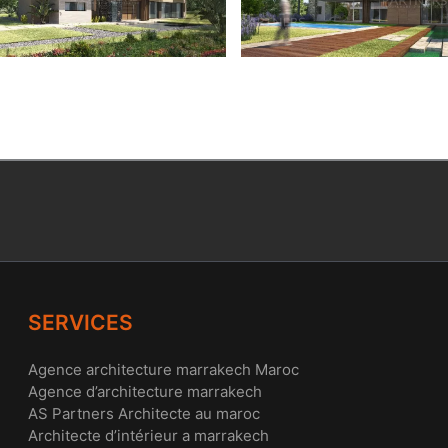
SERVICES
Agence architecture marrakech Maroc
Agence d’architecture marrakech
AS Partners Architecte au maroc
Architecte d’intérieur a marrakech