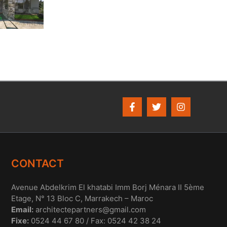
CONTACT
Avenue Abdelkrim El khatabi Imm Borj Ménara II 5ème
Etage, N° 13 Bloc C, Marrakech – Maroc
Email:
architectepartners@gmail.com
Fixe:
0524 44 67 80 / Fax: 0524 42 38 24