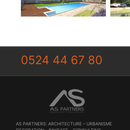
0524 44 67 80
AS PARTNERS: ARCHITECTURE – URBANISME