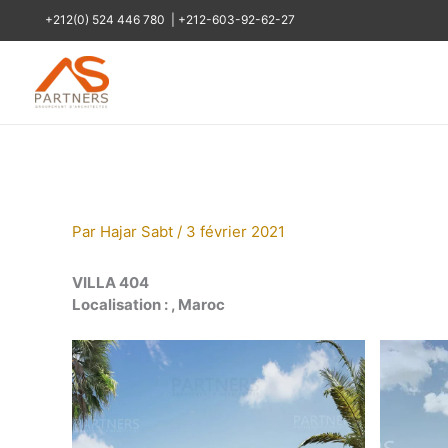
Aller
+212(0) 524 446 780
|
+212-603-92-62-27
au
contenu
Par
Hajar Sabt
/
3 février 2021
VILLA 404
Localisation : , Maroc